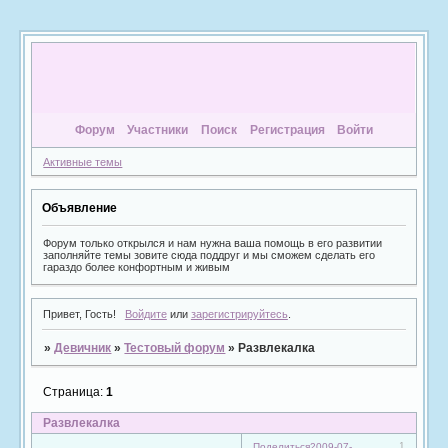
Форум
Участники
Поиск
Регистрация
Войти
Активные темы
Объявление
Форум только открылся и нам нужна ваша помощь в его развитии
заполняйте темы зовите сюда поддруг и мы сможем сделать его
гараздо более конфортным и живым
Привет, Гость!
Войдите
или
зарегистрируйтесь
.
»
Девичник
»
Тестовый форум
»
Развлекалка
Страница:
1
Развлекалка
1
Поделиться
2009-07-